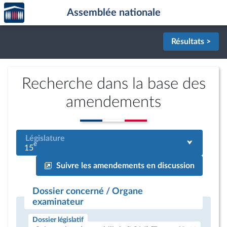
Accèder
Aller au contenu
Aller en bas de la page
Assemblée nationale
à la
page
d'accueil
Résultats >
Recherche dans la base des
amendements
Législature
e
15
Suivre les amendements en discussion
Dossier concerné / Organe
examinateur
Dossier législatif