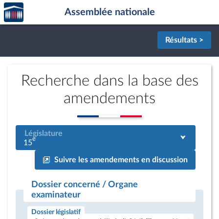
Accèder
Aller au contenu
Aller en bas de la page
Assemblée nationale
à la
page
d'accueil
Résultats >
Recherche dans la base des
amendements
Législature
e
15
Suivre les amendements en discussion
Dossier concerné / Organe
examinateur
Dossier législatif