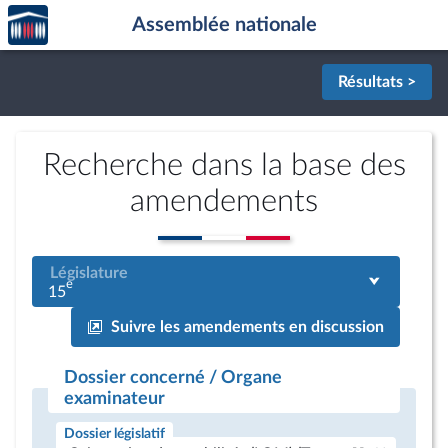
Accèder
Aller au contenu
Aller en bas de la page
Assemblée nationale
à la
page
d'accueil
Résultats >
Recherche dans la base des
amendements
Législature
e
15
Suivre les amendements en discussion
Dossier concerné / Organe
examinateur
Dossier législatif