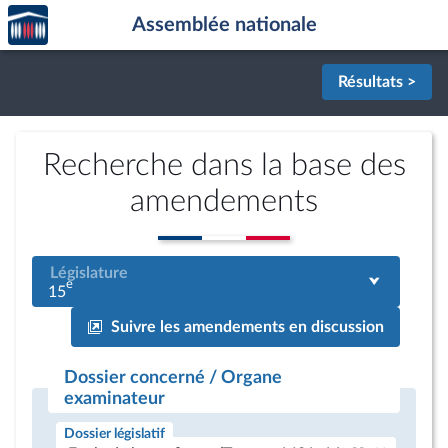
Accèder
Aller au contenu
Aller en bas de la page
Assemblée nationale
à la
page
d'accueil
Résultats >
Recherche dans la base des
amendements
Législature
e
15
Suivre les amendements en discussion
Dossier concerné / Organe
examinateur
Dossier législatif