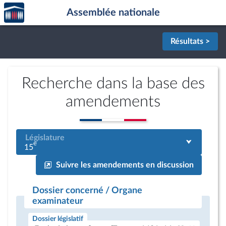
Accèder
Aller au contenu
Aller en bas de la page
Assemblée nationale
à la
page
d'accueil
Résultats >
Recherche dans la base des
amendements
Législature
e
15
Suivre les amendements en discussion
Dossier concerné / Organe
examinateur
Dossier législatif