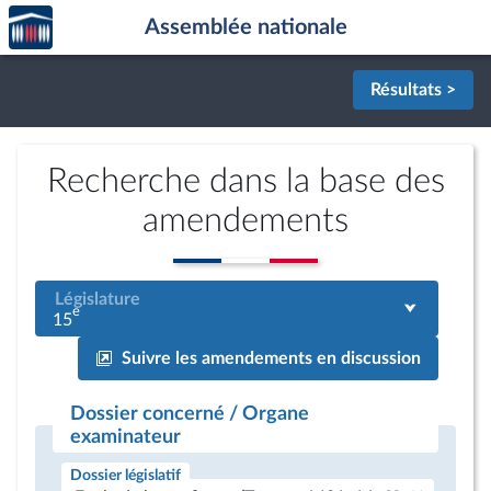
Accèder
Aller au contenu
Aller en bas de la page
Assemblée nationale
à la
page
d'accueil
Résultats >
Recherche dans la base des
amendements
Législature
e
15
Suivre les amendements en discussion
Dossier concerné / Organe
examinateur
Dossier législatif