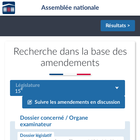
Accèder
Aller au contenu
Aller en bas de la page
Assemblée nationale
à la
page
d'accueil
Résultats >
Recherche dans la base des
amendements
Législature
e
15
Suivre les amendements en discussion
Dossier concerné / Organe
examinateur
Dossier législatif