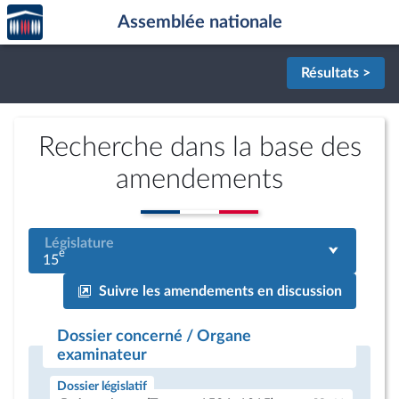
Accèder
Aller au contenu
Aller en bas de la page
Assemblée nationale
à la
page
d'accueil
Résultats >
Recherche dans la base des
amendements
Législature
e
15
Suivre les amendements en discussion
Dossier concerné / Organe
examinateur
Dossier législatif