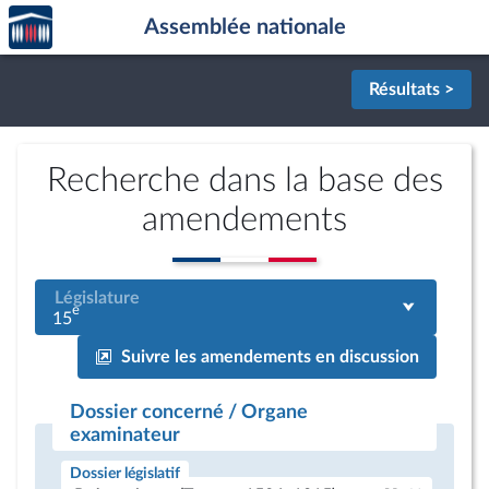
Accèder
Aller au contenu
Aller en bas de la page
Assemblée nationale
à la
page
d'accueil
Résultats >
Recherche dans la base des
amendements
Législature
e
15
Suivre les amendements en discussion
Dossier concerné / Organe
examinateur
Dossier législatif