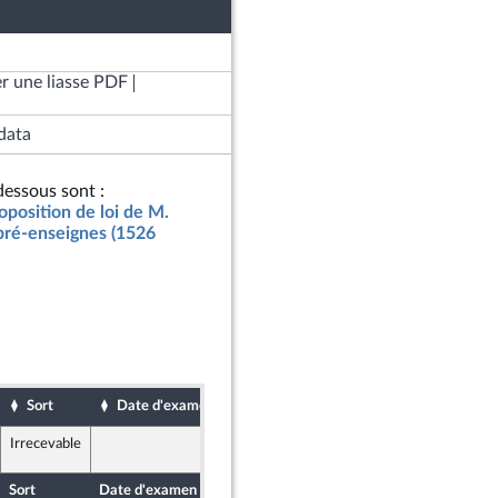
r une liasse PDF
data
essous sont :
oposition de loi de M.
 pré-enseignes (1526
Sort
Date d'examen
Date de dépôt
Irrecevable
7 mai 2019
Sort
Date d'examen
Date de dépôt