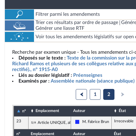
Filtrer parmi les amendements
Trier ces résultats par ordre de passage
Génére
Générer une liasse RTF
Voir tous les amendements législatifs sur open 
Recherche par examen unique - Tous les amendements ci-d
Déposés sur le texte :
Texte de la commission sur la pr
Richard Ramos et plusieurs de ses collègues relative aux
rectifié)., n° 1915-A0
Liés au dossier législatif :
Préenseignes
Examinés par :
Assemblée nationale (séance publique)
1
2
Emplacement
Auteur
État
n°
23
Irrecevable
Sous-amendement de l'amendement n°4
M. Fabrice Brun
Article UNIQUE, alinéa 2
Les Républicains
n°
Emplacement
Auteur
État