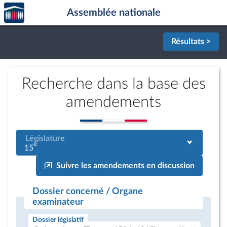
Accèder
Aller au contenu
Aller en bas de la page
Assemblée nationale
à la
page
d'accueil
Résultats >
Recherche dans la base des
amendements
Législature
e
15
Suivre les amendements en discussion
Dossier concerné / Organe
examinateur
Dossier législatif