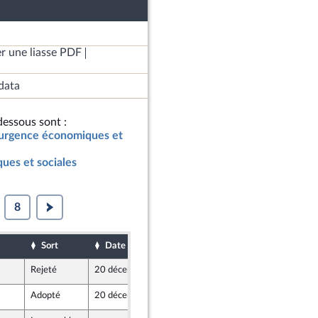
r une liasse PDF
data
essous sont :
d’urgence économiques et
ues et sociales
8
Sort
Date d'examen
Date de dépôt
Rejeté
20 décembre 2018
19 décembre 2018
Adopté
20 décembre 2018
19 décembre 2018