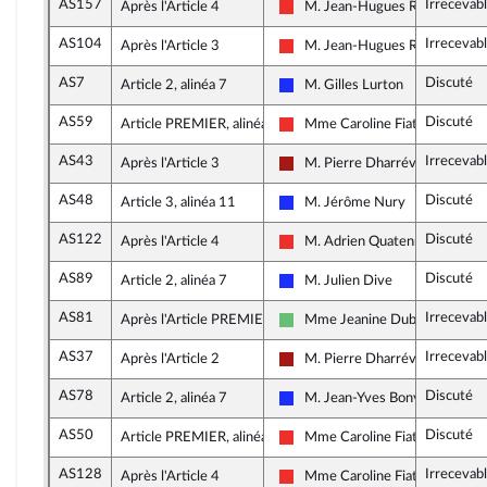
AS157
Irrecevab
Après l'Article 4
M. Jean-Hugues Ratenon
La France insoumise
AS104
Irrecevab
Après l'Article 3
M. Jean-Hugues Ratenon
La France insoumise
AS7
Discuté
Article 2, alinéa 7
M. Gilles Lurton
Les Républicains
AS59
Discuté
Article PREMIER, alinéa 2
Mme Caroline Fiat
La France insoumise
AS43
Irrecevab
Après l'Article 3
M. Pierre Dharréville
Gauche démocrate et républica
AS48
Discuté
Article 3, alinéa 11
M. Jérôme Nury
Les Républicains
AS122
Discuté
Après l'Article 4
M. Adrien Quatennens
La France insoumise
AS89
Discuté
Article 2, alinéa 7
M. Julien Dive
Les Républicains
AS81
Irrecevab
Après l'Article PREMIER
Mme Jeanine Dubié
Libertés et Territoires
AS37
Irrecevab
Après l'Article 2
M. Pierre Dharréville
Gauche démocrate et républica
AS78
Discuté
Article 2, alinéa 7
M. Jean-Yves Bony
Les Républicains
AS50
Discuté
Article PREMIER, alinéa 8
Mme Caroline Fiat
La France insoumise
AS128
Irrecevab
Après l'Article 4
Mme Caroline Fiat
La France insoumise