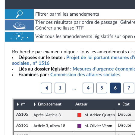
Filtrer parmi les amendements
Trier ces résultats par ordre de passage
Génére
Générer une liasse RTF
Voir tous les amendements législatifs sur open 
Recherche par examen unique - Tous les amendements ci-d
Déposés sur le texte :
Projet de loi portant mesures 
sociales , n° 1516
Liés au dossier législatif :
Mesures d’urgence économiq
Examinés par :
Commission des affaires sociales
1
...
4
5
6
7
n°
Emplacement
Auteur
État
AS105
Discuté
Après l'Article 3
M. Adrien Quatennens
La France insoumise
AS161
Discuté
Article 3, alinéa 18
M. Olivier Véran
La République en Marche