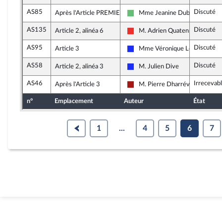
AS85
Discuté
Après l'Article PREMIER
Mme Jeanine Dubié
Libertés et Territoires
AS135
Discuté
Article 2, alinéa 6
M. Adrien Quatennens
La France insoumise
AS95
Discuté
Article 3
Mme Véronique Louwagie
Les Républicains
AS58
Discuté
Article 2, alinéa 3
M. Julien Dive
Les Républicains
AS46
Irrecevab
Après l'Article 3
M. Pierre Dharréville
Gauche démocrate et républica
n°
Emplacement
Auteur
État
1
...
4
5
6
7