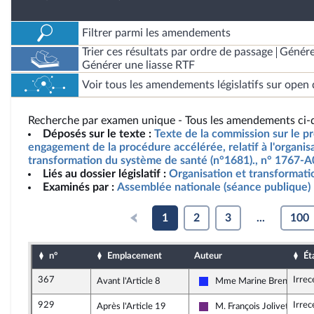
Filtrer parmi les amendements
Trier ces résultats par ordre de passage
Génére
Générer une liasse RTF
Voir tous les amendements législatifs sur open 
Recherche par examen unique - Tous les amendements ci-d
Déposés sur le texte :
Texte de la commission sur le pro
engagement de la procédure accélérée, relatif à l'organisa
transformation du système de santé (n°1681)., n° 1767-A
Liés au dossier législatif :
Organisation et transformat
Examinés par :
Assemblée nationale (séance publique)
1
2
3
...
100
n°
Emplacement
Auteur
Ét
367
Irrec
Avant l'Article 8
Mme Marine Brenier
Les Républicains
929
Irrec
Après l'Article 19
M. François Jolivet
La République en Marche