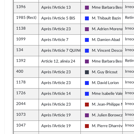
1396
Irrec
Après l'Article 13
Mme Barbara Bessot Ball
La République en Marche
1985 (Rect)
Retir
Après l'Article 5 BIS
M. Thibault Bazin
Les Républicains
1138
Irrec
Après l'Article 23
M. Adrien Morenas
La République en Marche
1099
Irrec
Après l'Article 7
M. Damien Abad
Les Républicains
134
Irrec
Après l'Article 7 QUINQUIES
M. Vincent Descoeur
Les Républicains
1392
Retir
Article 12, alinéa 24
Mme Barbara Bessot Ball
La République en Marche
400
Irrec
Après l'Article 23
M. Guy Bricout
UDI, Agir et Indépendants
1178
Irrec
Après l'Article 23
M. David Lorion
Les Républicains
1726
Irrec
Après l'Article 14
Mme Isabelle Valentin
Les Républicains
2044
Irrec
Après l'Article 23
M. Jean-Philippe Nilor
Gauche démocrate et répub
1073
Irrec
Après l'Article 19
M. Julien Borowczyk
La République en Marche
1047
Irrec
Après l'Article 19
M. Pierre Dharréville
Gauche démocrate et répub