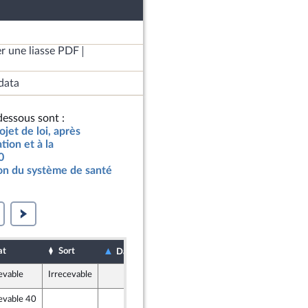
r une liasse PDF
data
essous sont :
jet de loi, après
tion et à la
0
ion du système de santé
at
Sort
Date de dépôt
Date d'examen
evable
Irrecevable
15 mars 2019
evable 40
15 mars 2019