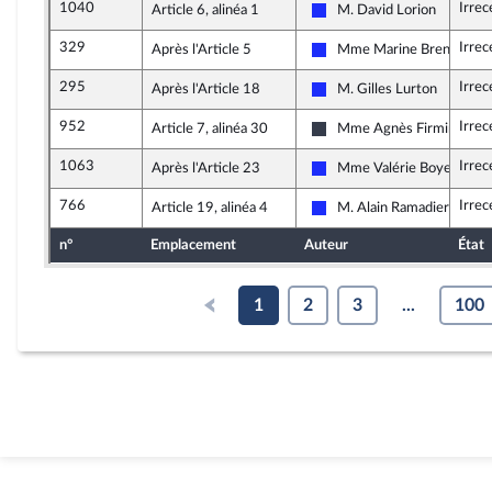
1040
Irrec
Article 6, alinéa 1
M. David Lorion
Les Républicains
329
Irrec
Après l'Article 5
Mme Marine Brenier
Les Républicains
295
Irrec
Après l'Article 18
M. Gilles Lurton
Les Républicains
952
Irrec
Article 7, alinéa 30
Mme Agnès Firmin Le B
UDI, Agir et Indépendants
1063
Irrec
Après l'Article 23
Mme Valérie Boyer
Les Républicains
766
Irrec
Article 19, alinéa 4
M. Alain Ramadier
Les Républicains
n°
Emplacement
Auteur
État
1
2
3
...
100