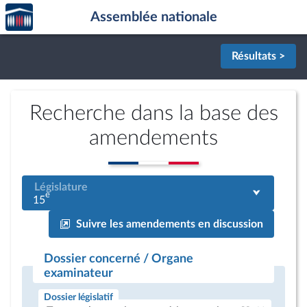
Accèder
Aller au contenu
Aller en bas de la page
Assemblée nationale
à la
page
d'accueil
Résultats >
Recherche dans la base des
amendements
Législature
e
15
Suivre les amendements en discussion
Dossier concerné / Organe
examinateur
Dossier législatif