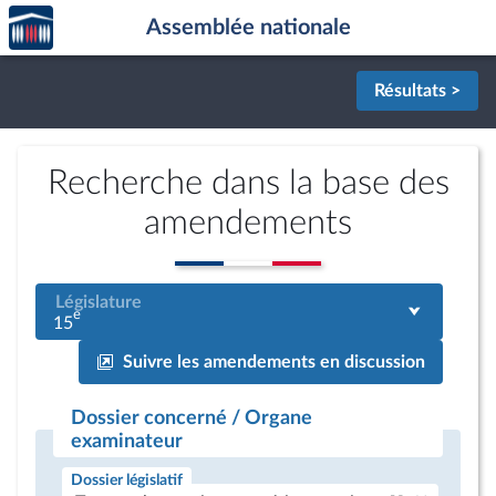
Accèder
Aller au contenu
Aller en bas de la page
Assemblée nationale
à la
page
d'accueil
Résultats >
Recherche dans la base des
amendements
Législature
e
15
Suivre les amendements en discussion
Dossier concerné / Organe
examinateur
Dossier législatif