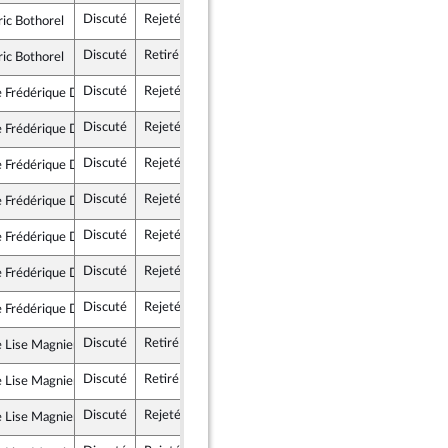
Discuté
Rejeté
3 avril 2019
ric Bothorel
ublique en Marche
Discuté
Retiré
3 avril 2019
ric Bothorel
ublique en Marche
Discuté
Rejeté
3 avril 2019
Frédérique Dumas
gir et Indépendants
Discuté
Rejeté
3 avril 2019
Frédérique Dumas
gir et Indépendants
Discuté
Rejeté
3 avril 2019
Frédérique Dumas
gir et Indépendants
Discuté
Rejeté
2 avril 2019
Frédérique Dumas
gir et Indépendants
Discuté
Rejeté
3 avril 2019
Frédérique Dumas
gir et Indépendants
Discuté
Rejeté
2 avril 2019
Frédérique Dumas
gir et Indépendants
Discuté
Rejeté
3 avril 2019
Frédérique Dumas
gir et Indépendants
Discuté
Retiré
3 avril 2019
Lise Magnier
gir et Indépendants
Discuté
Retiré
3 avril 2019
Lise Magnier
gir et Indépendants
Discuté
Rejeté
3 avril 2019
Lise Magnier
gir et Indépendants