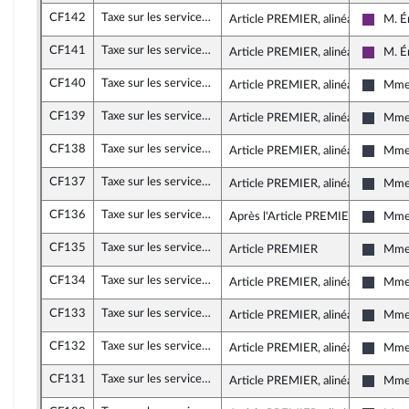
CF142
Taxe sur les services numériques et impôt sur les sociétés (taxe GAFA)
Article PREMIER, alinéa 22
M. É
La Rép
CF141
Taxe sur les services numériques et impôt sur les sociétés (taxe GAFA)
Article PREMIER, alinéa 11
M. É
La Rép
CF140
Taxe sur les services numériques et impôt sur les sociétés (taxe GAFA)
Article PREMIER, alinéa 64
Mme 
UDI, A
CF139
Taxe sur les services numériques et impôt sur les sociétés (taxe GAFA)
Article PREMIER, alinéa 64
Mme 
UDI, A
CF138
Taxe sur les services numériques et impôt sur les sociétés (taxe GAFA)
Article PREMIER, alinéa 64
Mme 
UDI, A
CF137
Taxe sur les services numériques et impôt sur les sociétés (taxe GAFA)
Article PREMIER, alinéa 8
Mme 
UDI, A
CF136
Taxe sur les services numériques et impôt sur les sociétés (taxe GAFA)
Après l'Article PREMIER
Mme 
UDI, A
CF135
Taxe sur les services numériques et impôt sur les sociétés (taxe GAFA)
Article PREMIER
Mme 
UDI, A
CF134
Taxe sur les services numériques et impôt sur les sociétés (taxe GAFA)
Article PREMIER, alinéa 14
Mme 
UDI, A
CF133
Taxe sur les services numériques et impôt sur les sociétés (taxe GAFA)
Article PREMIER, alinéa 76
Mme 
UDI, A
CF132
Taxe sur les services numériques et impôt sur les sociétés (taxe GAFA)
Article PREMIER, alinéa 76
Mme 
UDI, A
CF131
Taxe sur les services numériques et impôt sur les sociétés (taxe GAFA)
Article PREMIER, alinéa 76
Mme 
UDI, A