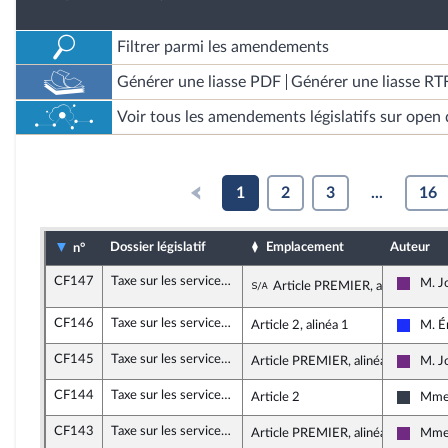
Filtrer parmi les amendements
Générer une liasse PDF
Générer une liasse RT
Voir tous les amendements législatifs sur open 
1
2
3
...
16
Dossier législatif
Emplacement
Auteur
n°
CF147
Taxe sur les services numériques et impôt sur les sociétés (taxe GAFA)
Sous-amendement de l
M. J
Article PREMIER, alinéa 40
La Rép
CF146
Taxe sur les services numériques et impôt sur les sociétés (taxe GAFA)
Article 2, alinéa 1
M. É
Les Ré
CF145
Taxe sur les services numériques et impôt sur les sociétés (taxe GAFA)
Article PREMIER, alinéa 32
M. J
La Rép
CF144
Taxe sur les services numériques et impôt sur les sociétés (taxe GAFA)
Article 2
Mme 
UDI, A
CF143
Taxe sur les services numériques et impôt sur les sociétés (taxe GAFA)
Article PREMIER, alinéa 42
Mme 
La Rép