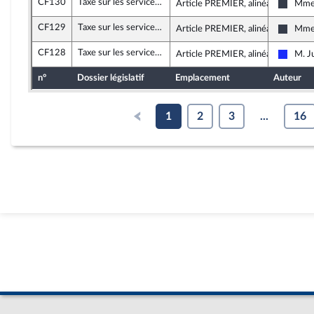
CF130
Taxe sur les services numériques et impôt sur les sociétés (taxe GAFA)
Article PREMIER, alinéa 5
Mme 
UDI, A
CF129
Taxe sur les services numériques et impôt sur les sociétés (taxe GAFA)
Article PREMIER, alinéa 5
Mme 
UDI, A
CF128
Taxe sur les services numériques et impôt sur les sociétés (taxe GAFA)
Article PREMIER, alinéa 5
M. J
Les Ré
n°
Dossier législatif
Emplacement
Auteur
1
2
3
...
16