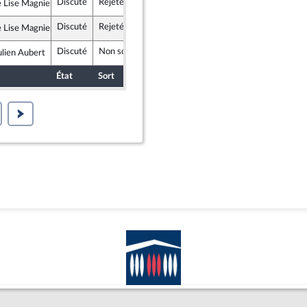
Discuté
Rejeté
2 avril 2019
Lise Magnier
gir et Indépendants
Discuté
Rejeté
2 avril 2019
Lise Magnier
gir et Indépendants
Discuté
Non soutenu
2 avril 2019
ulien Aubert
publicains
État
Sort
Date d'examen
Examiné par