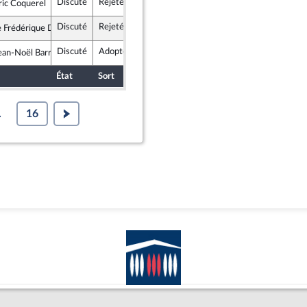
Discuté
Rejeté
8 avril 2019
ric Coquerel
nce insoumise
Discuté
Rejeté
3 avril 2019
Frédérique Dumas
gir et Indépendants
Discuté
Adopté
3 avril 2019
ean-Noël Barrot
ment Démocrate et apparentés
État
Sort
Date d'examen
Examiné par
.
16