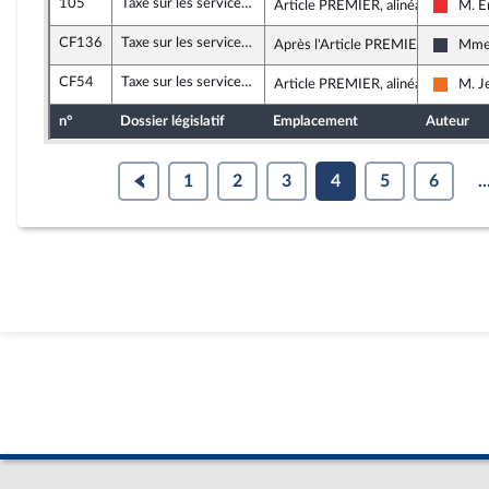
105
Taxe sur les services numériques et impôt sur les sociétés (taxe GAFA)
Article PREMIER, alinéa 42
M. É
La Fra
CF136
Taxe sur les services numériques et impôt sur les sociétés (taxe GAFA)
Après l'Article PREMIER
Mme 
UDI, A
CF54
Taxe sur les services numériques et impôt sur les sociétés (taxe GAFA)
Article PREMIER, alinéa 76
M. J
Mouve
n°
Dossier législatif
Emplacement
Auteur
1
2
3
4
5
6
..