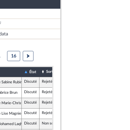
F
data
.
16
Sort
Date d'examen
Examiné par
État
Discuté
Rejeté
8 avril 2019
Sabine Rubin
nce insoumise
Discuté
Rejeté
8 avril 2019
abrice Brun
publicains
Discuté
Rejeté
3 avril 2019
Marie-Christine Dalloz
publicains
Discuté
Rejeté
2 avril 2019
Lise Magnier
gir et Indépendants
Discuté
Non soutenu
8 avril 2019
ohamed Laqhila
ment Démocrate et apparentés