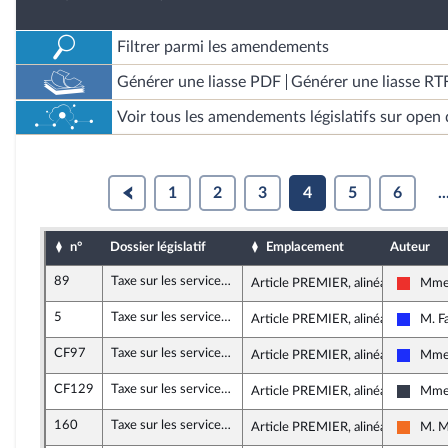
Filtrer parmi les amendements
Générer une liasse PDF
Générer une liasse RT
Voir tous les amendements législatifs sur open 
1
2
3
4
5
6
..
n°
Dossier législatif
Emplacement
Auteur
89
Taxe sur les services numériques et impôt sur les sociétés (taxe GAFA)
Article PREMIER, alinéa 22
Mme 
La Fra
5
Taxe sur les services numériques et impôt sur les sociétés (taxe GAFA)
Article PREMIER, alinéa 5
M. F
Les Ré
CF97
Taxe sur les services numériques et impôt sur les sociétés (taxe GAFA)
Article PREMIER, alinéa 76
Mme 
Les Ré
CF129
Taxe sur les services numériques et impôt sur les sociétés (taxe GAFA)
Article PREMIER, alinéa 5
Mme 
UDI, A
160
Taxe sur les services numériques et impôt sur les sociétés (taxe GAFA)
Article PREMIER, alinéa 79
M. M
Mouve