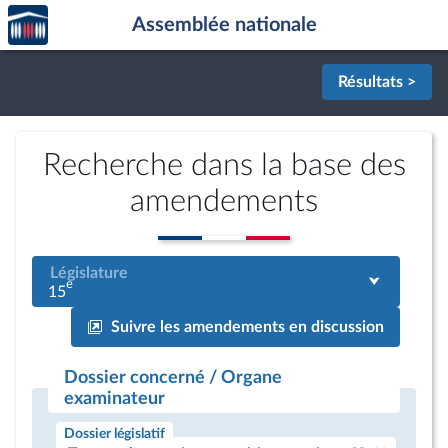
Accèder
Aller au contenu
Aller en bas de la page
Assemblée nationale
à la
page
d'accueil
Résultats >
Recherche dans la base des
amendements
Législature
e
15
Suivre les amendements en discussion
Dossier concerné / Organe
examinateur
Dossier législatif