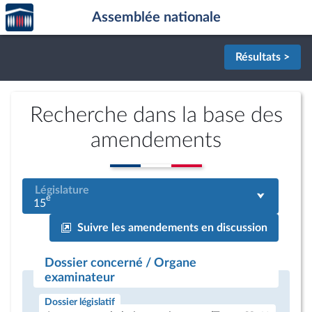
Accèder
Aller au contenu
Aller en bas de la page
Assemblée nationale
à la
page
d'accueil
Résultats >
Recherche dans la base des
amendements
Législature
e
15
Suivre les amendements en discussion
Dossier concerné / Organe
examinateur
Dossier législatif