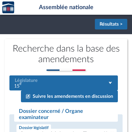
Accèder
Aller au contenu
Aller en bas de la page
Assemblée nationale
à la
page
d'accueil
Résultats >
Recherche dans la base des
amendements
Législature
e
15
Suivre les amendements en discussion
Dossier concerné / Organe
examinateur
Dossier législatif