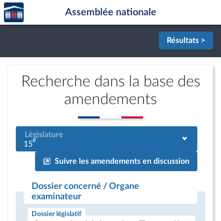
Accèder
Aller au contenu
Aller en bas de la page
Assemblée nationale
à la
page
d'accueil
Résultats >
Recherche dans la base des
amendements
Législature
e
15
Suivre les amendements en discussion
Dossier concerné / Organe
examinateur
Dossier législatif