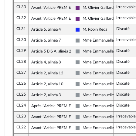
CL33
Irrecevable
Avant l'Article PREMIER
M. Olivier Gaillard
La République en Marche
CL32
Irrecevable
Avant l'Article PREMIER
M. Olivier Gaillard
La République en Marche
CL31
Discuté
Article 5, alinéa 4
M. Robin Reda
Les Républicains
CL30
Irrecevable
Article 6, alinéa 7
Mme Emmanuelle Ménard
Non inscrit
CL29
Discuté
Article 5 BIS A, alinéa 2
Mme Emmanuelle Ménard
Non inscrit
CL28
Discuté
Article 4, alinéa 8
Mme Emmanuelle Ménard
Non inscrit
CL27
Discuté
Article 2, alinéa 12
Mme Emmanuelle Ménard
Non inscrit
CL26
Discuté
Article 2, alinéa 10
Mme Emmanuelle Ménard
Non inscrit
CL25
Discuté
Article 2, alinéa 3
Mme Emmanuelle Ménard
Non inscrit
CL24
Discuté
Après l'Article PREMIER
Mme Emmanuelle Ménard
Non inscrit
CL23
Irrecevable
Avant l'Article PREMIER
Mme Emmanuelle Ménard
Non inscrit
CL22
Irrecevable
Avant l'Article PREMIER
Mme Emmanuelle Ménard
Non inscrit