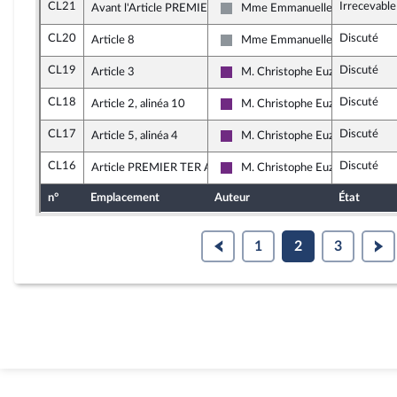
CL21
Irrecevable
Avant l'Article PREMIER
Mme Emmanuelle Ménard
Non inscrit
CL20
Discuté
Article 8
Mme Emmanuelle Ménard
Non inscrit
CL19
Discuté
Article 3
M. Christophe Euzet
La République en Marche
CL18
Discuté
Article 2, alinéa 10
M. Christophe Euzet
La République en Marche
CL17
Discuté
Article 5, alinéa 4
M. Christophe Euzet
La République en Marche
CL16
Discuté
Article PREMIER TER A
M. Christophe Euzet
La République en Marche
n°
Emplacement
Auteur
État
1
2
3