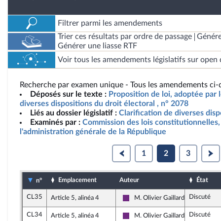
Filtrer parmi les amendements
Trier ces résultats par ordre de passage
Génére
Générer une liasse RTF
Voir tous les amendements législatifs sur open 
Recherche par examen unique - Tous les amendements ci-d
Déposés sur le texte :
Proposition de loi, adoptée par le
diverses dispositions du droit électoral , n° 2078
Liés au dossier législatif :
Clarification de diverses disp
Examinés par :
Commission des lois constitutionnelles, 
l'administration générale de la République
1
2
3
Emplacement
Auteur
État
n°
CL35
Discuté
Article 5, alinéa 4
M. Olivier Gaillard
La République en Marche
CL34
Discuté
Article 5, alinéa 4
M. Olivier Gaillard
La République en Marche