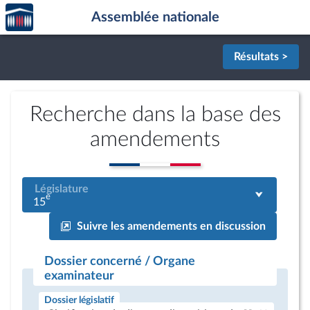
Accèder
Aller au contenu
Aller en bas de la page
Assemblée nationale
à la
page
d'accueil
Résultats >
Recherche dans la base des
amendements
Législature
e
15
Suivre les amendements en discussion
Dossier concerné / Organe
examinateur
Dossier législatif