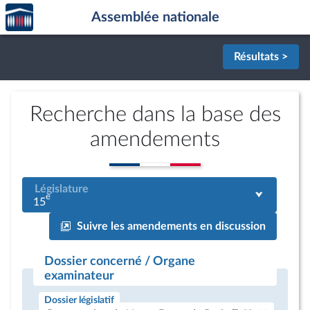
Accèder
Aller au contenu
Aller en bas de la page
Assemblée nationale
à la
page
d'accueil
Résultats >
Recherche dans la base des
amendements
Législature
e
15
Suivre les amendements en discussion
Dossier concerné / Organe
examinateur
Dossier législatif