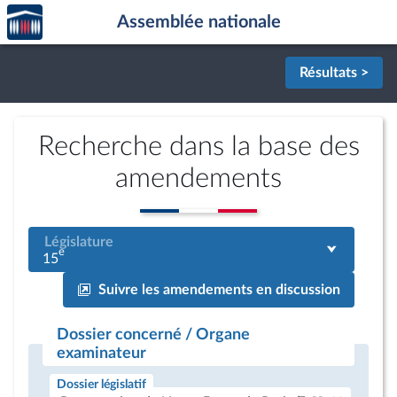
Accèder
Aller au contenu
Aller en bas de la page
Assemblée nationale
à la
page
d'accueil
Résultats >
Recherche dans la base des
amendements
Législature
e
15
Suivre les amendements en discussion
Dossier concerné / Organe
examinateur
Dossier législatif