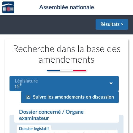
Accèder
Aller au contenu
Aller en bas de la page
Assemblée nationale
à la
page
d'accueil
Résultats >
Recherche dans la base des
amendements
Législature
e
15
Suivre les amendements en discussion
Dossier concerné / Organe
examinateur
Dossier législatif