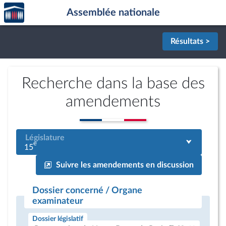
Accèder
Aller au contenu
Aller en bas de la page
Assemblée nationale
à la
page
d'accueil
Résultats >
Recherche dans la base des
amendements
Législature
e
15
Suivre les amendements en discussion
Dossier concerné / Organe
examinateur
Dossier législatif