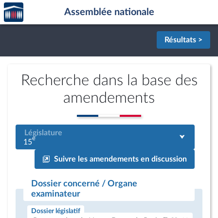
Accèder
Aller au contenu
Aller en bas de la page
Assemblée nationale
à la
page
d'accueil
Résultats >
Recherche dans la base des
amendements
Législature
e
15
Suivre les amendements en discussion
Dossier concerné / Organe
examinateur
Dossier législatif