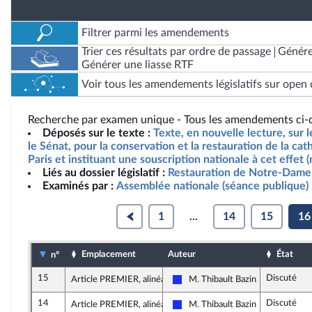
Filtrer parmi les amendements
Trier ces résultats par ordre de passage
Génére
Générer une liasse RTF
Voir tous les amendements législatifs sur open 
Recherche par examen unique - Tous les amendements ci-d
Déposés sur le texte :
Texte, en nouvelle lecture, sur l
le Sénat, pour la conservation et la restauration de la c
Paris et instituant une souscription nationale à cet effet
Liés au dossier législatif :
Restauration de Notre-Dame 
Examinés par :
Assemblée nationale (séance publique)
1
...
14
15
16
Emplacement
Auteur
État
n°
15
Discuté
Article PREMIER, alinéa 2
M. Thibault Bazin
Les Républicains
14
Discuté
Article PREMIER, alinéa 1
M. Thibault Bazin
Les Républicains