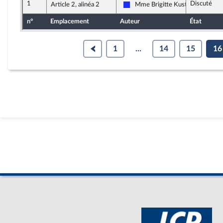
1
Discuté
Article 2, alinéa 2
Mme Brigitte Kuster
Les Républicains
n°
Emplacement
Auteur
État
1
...
14
15
16