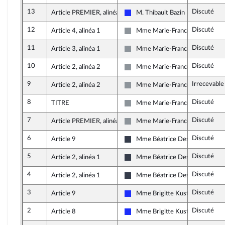
13
Discuté
Article PREMIER, alinéa 1
M. Thibault Bazin
Les Républicains
12
Discuté
Article 4, alinéa 1
Mme Marie-France Lorho
Non inscrit
11
Discuté
Article 3, alinéa 1
Mme Marie-France Lorho
Non inscrit
10
Discuté
Article 2, alinéa 2
Mme Marie-France Lorho
Non inscrit
9
Irrecevable
Article 2, alinéa 2
Mme Marie-France Lorho
Non inscrit
8
Discuté
TITRE
Mme Marie-France Lorho
Non inscrit
7
Discuté
Article PREMIER, alinéa 1
Mme Marie-France Lorho
Non inscrit
6
Discuté
Article 9
Mme Béatrice Descamps
UDI et Indépendants
5
Discuté
Article 2, alinéa 1
Mme Béatrice Descamps
UDI et Indépendants
4
Discuté
Article 2, alinéa 1
Mme Béatrice Descamps
UDI et Indépendants
3
Discuté
Article 9
Mme Brigitte Kuster
Les Républicains
2
Discuté
Article 8
Mme Brigitte Kuster
Les Républicains