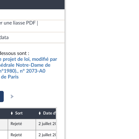
r une liasse PDF
data
essous sont :
e projet de loi, modifié par
athédrale Notre-Dame de
 (n°1980)., n° 2073-A0
de Paris
Sort
Date d'examen
Date de dépôt
Rejeté
2 juillet 2019
27 juin 2019
Rejeté
2 juillet 2019
27 juin 2019