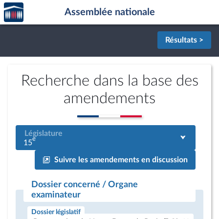
Accèder
Aller au contenu
Aller en bas de la page
Assemblée nationale
à la
page
d'accueil
Résultats >
Recherche dans la base des
amendements
Législature
e
15
Suivre les amendements en discussion
Dossier concerné / Organe
examinateur
Dossier législatif