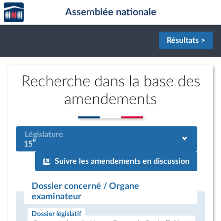
Accèder
Aller au contenu
Aller en bas de la page
Assemblée nationale
à la
page
d'accueil
Résultats >
Recherche dans la base des
amendements
Législature
e
15
Suivre les amendements en discussion
Dossier concerné / Organe
examinateur
Dossier législatif