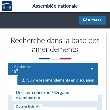
Accèder
Aller au contenu
Aller en bas de la page
Assemblée nationale
à la
page
d'accueil
Résultats >
Recherche dans la base des
amendements
Législature
e
15
Suivre les amendements en discussion
Dossier concerné / Organe
examinateur
Dossier législatif