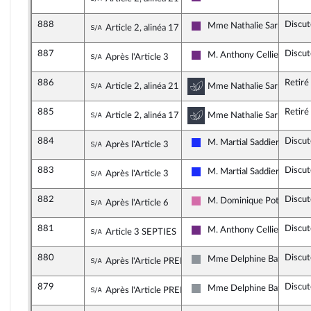
La République en Marche
888
Discut
Sous-amendement de l'amendement n°
Mme Nathalie Sarles
Article 2, alinéa 17
La République en Marche
887
Discut
Sous-amendement de l'amendement n°
M. Anthony Cellier
Après l'Article 3
La République en Marche
886
Retiré
Sous-amendement de l'amendement n°
Commission du dével
Article 2, alinéa 21
Mme Nathalie Sarles, rapp
885
Retiré
Sous-amendement de l'amendement n°
Commission du dével
Article 2, alinéa 17
Mme Nathalie Sarles, rapp
884
Discut
Sous-amendement de l'amendement n°
M. Martial Saddier
Après l'Article 3
Les Républicains
883
Discut
Sous-amendement de l'amendement n°
M. Martial Saddier
Après l'Article 3
Les Républicains
882
Discut
Sous-amendement de l'amendement n°
M. Dominique Potier
Après l'Article 6
Socialistes et apparentés
881
Discut
Sous-amendement de l'amendement n°
M. Anthony Cellier
Article 3 SEPTIES
La République en Marche
880
Discut
Sous-amendement de l'amendement n°8
Mme Delphine Batho
Après l'Article PREMIER
Non inscrit
879
Discut
Sous-amendement de l'amendement n°8
Mme Delphine Batho
Après l'Article PREMIER
Non inscrit