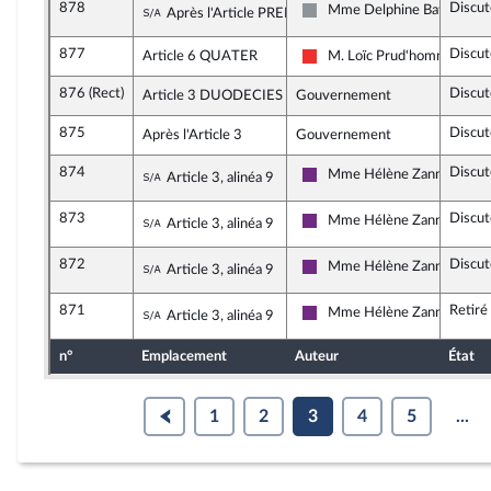
878
Discut
Sous-amendement de l'amendement n°8
Mme Delphine Batho
Après l'Article PREMIER
Non inscrit
877
Discut
Article 6 QUATER
M. Loïc Prud'homme
La France insoumise
876 (Rect)
Discut
Article 3 DUODECIES
Gouvernement
875
Discut
Après l'Article 3
Gouvernement
874
Discut
Sous-amendement de l'amendement n°
Mme Hélène Zannier
Article 3, alinéa 9
La République en Marche
873
Discut
Sous-amendement de l'amendement n°
Mme Hélène Zannier
Article 3, alinéa 9
La République en Marche
872
Discut
Sous-amendement de l'amendement n°
Mme Hélène Zannier
Article 3, alinéa 9
La République en Marche
871
Retiré
Sous-amendement de l'amendement n°
Mme Hélène Zannier
Article 3, alinéa 9
La République en Marche
n°
Emplacement
Auteur
État
1
2
3
4
5
...