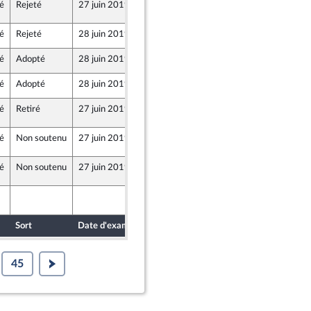
é
Rejeté
27 juin 2019
26 juin 2019
33 (Rect)
é
Rejeté
28 juin 2019
21 juin 2019
é
Adopté
28 juin 2019
26 juin 2019
é
Adopté
28 juin 2019
26 juin 2019
é
Retiré
27 juin 2019
26 juin 2019
88
é
Non soutenu
27 juin 2019
26 juin 2019
273
é
Non soutenu
27 juin 2019
26 juin 2019
284
26 juin 2019
284
Sort
Date d'examen
Date de dépôt
45