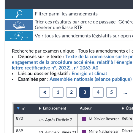
Filtrer parmi les amendements
Trier ces résultats par ordre de passage
Génére
Générer une liasse RTF
Voir tous les amendements législatifs sur open 
Recherche par examen unique - Tous les amendements ci-d
Déposés sur le texte :
Texte de la commission sur le pro
engagement de la procédure accélérée, relatif à l'énergie 
lettre rectificative n°, 2032)., n° 2063-A0
Liés au dossier législatif :
Energie et climat
Examinés par :
Assemblée nationale (séance publique)
1
2
3
4
5
...
Emplacement
Auteur
Éta
n°
890
Retiré
Sous-amendement de l'amendement n°
M. Xavier Roseren
Après l'Article 7
La République en Marche
889
Discut
Sous-amendement de l'amendement n°
Mme Nathalie Sarles
Article 2, alinéa 21