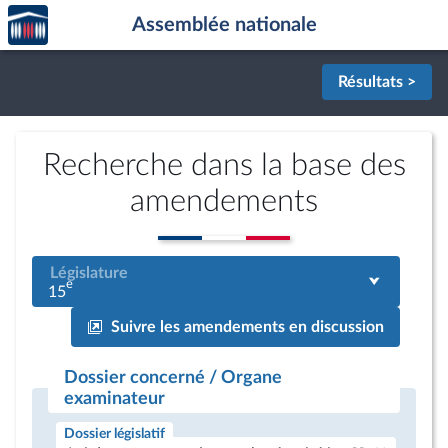
Accèder
Aller au contenu
Aller en bas de la page
Assemblée nationale
à la
page
d'accueil
Résultats >
Recherche dans la base des
amendements
Législature
e
15
Suivre les amendements en discussion
Dossier concerné / Organe
examinateur
Dossier législatif