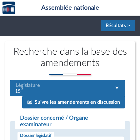
Accèder
Aller au contenu
Aller en bas de la page
Assemblée nationale
à la
page
d'accueil
Résultats >
Recherche dans la base des
amendements
Législature
e
15
Suivre les amendements en discussion
Dossier concerné / Organe
examinateur
Dossier législatif