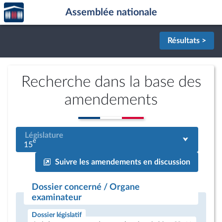
Accèder
Aller au contenu
Aller en bas de la page
Assemblée nationale
à la
page
d'accueil
Résultats >
Recherche dans la base des
amendements
Législature
e
15
Suivre les amendements en discussion
Dossier concerné / Organe
examinateur
Dossier législatif