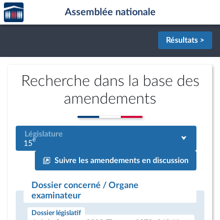
Accèder
Aller au contenu
Aller en bas de la page
Assemblée nationale
à la
page
d'accueil
Résultats >
Recherche dans la base des
amendements
Législature
e
15
Suivre les amendements en discussion
Dossier concerné / Organe
examinateur
Dossier législatif