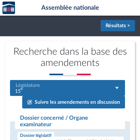
Accèder
Aller au contenu
Aller en bas de la page
Assemblée nationale
à la
page
d'accueil
Résultats >
Recherche dans la base des
amendements
Législature
e
15
Suivre les amendements en discussion
Dossier concerné / Organe
examinateur
Dossier législatif