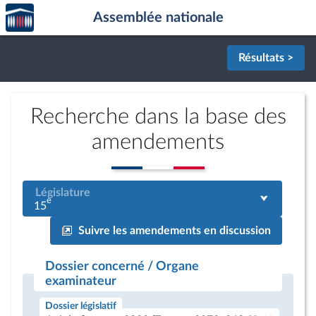
Accèder
Aller au contenu
Aller en bas de la page
Assemblée nationale
à la
page
d'accueil
Résultats >
Recherche dans la base des
amendements
Législature
e
15
Suivre les amendements en discussion
Dossier concerné / Organe
examinateur
Dossier législatif