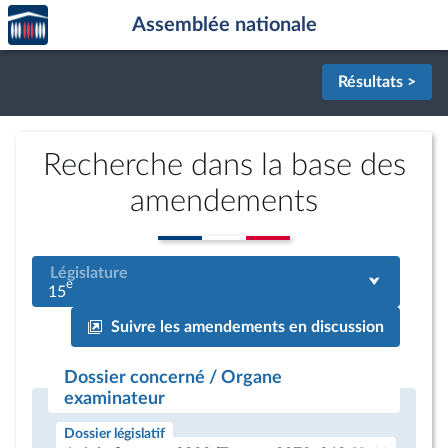
Accèder
Aller au contenu
Aller en bas de la page
Assemblée nationale
à la
page
d'accueil
Résultats >
Recherche dans la base des
amendements
Législature
e
15
Suivre les amendements en discussion
Dossier concerné / Organe
examinateur
Dossier législatif