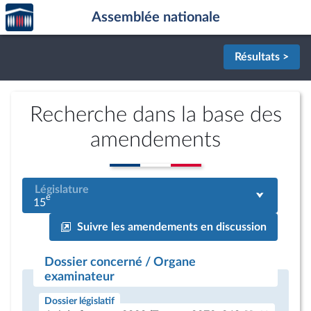
Accèder
Aller au contenu
Aller en bas de la page
Assemblée nationale
à la
page
d'accueil
Résultats >
Recherche dans la base des
amendements
Législature
e
15
Suivre les amendements en discussion
Dossier concerné / Organe
examinateur
Dossier législatif