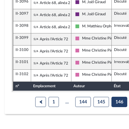
II-3096
Discuté
Sous-amendement de l'amendement n°II-
M. Joël Giraud
Article 68, alinéa 2
La République en Marche
II-3097
Discuté
Sous-amendement de l'amendement n°II-
M. Joël Giraud
Article 68, alinéa 2
La République en Marche
II-3098
Irreceva
Sous-amendement de l'amendement n°II-
M. Matthieu Orphelin
Article 68, alinéa 2
Libertés et Territoires
II-3099
Discuté
Sous-amendement de l'amendement n°II-
Mme Christine Pirès Beaune
Après l'Article 72
Socialistes et apparentés
II-3100
Discuté
Sous-amendement de l'amendement n°II-
Mme Christine Pirès Beaune
Après l'Article 72
Socialistes et apparentés
II-3101
Irreceva
Sous-amendement de l'amendement n°II-
Mme Christine Pirès Beaune
Après l'Article 72
Socialistes et apparentés
II-3102
Discuté
Sous-amendement de l'amendement n°II-
Mme Christine Pirès Beaune
Après l'Article 72
Socialistes et apparentés
n°
Emplacement
Auteur
État
1
...
144
145
146