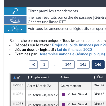
Filtrer parmi les amendements
Trier ces résultats par ordre de passage
Génére
Générer une liasse RTF
Voir tous les amendements législatifs sur open 
Recherche par examen unique - Tous les amendements ci-d
Déposés sur le texte :
Projet de loi de finances pour 
Liés au dossier législatif :
Loi de finances 2020
Examinés par :
Assemblée nationale (séance publique)
1
...
144
145
146
Emplacement
Auteur
État
n°
II-3083
Discuté
Après l'Article 72
Gouvernement
II-3084
Discuté
Sous-amendement de l'amendement n°II-
M. Joël Giraud
Article 68, alinéa 2
La République en Marche
II-3085
Discuté
Sous-amendement de l'amendement n°II-
M. Joël Giraud
Article 68, alinéa 2