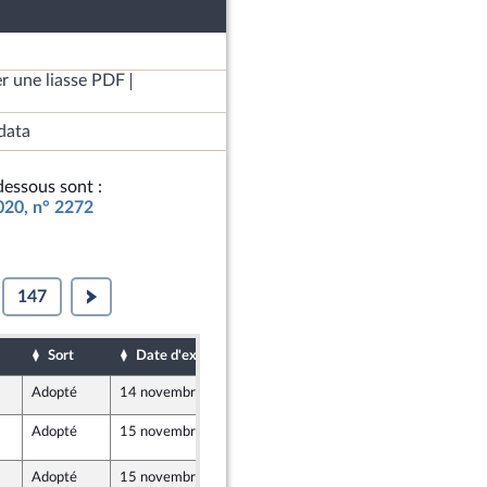
r une liasse PDF
data
essous sont :
2020, n° 2272
147
Sort
Date d'examen
Date de dépôt
Adopté
14 novembre 2019
14 novembre 2019
Adopté
15 novembre 2019
14 novembre 2019
2607
Adopté
15 novembre 2019
14 novembre 2019
2598