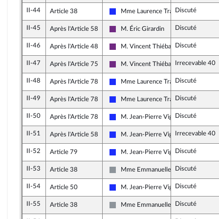
II-44
Discuté
Article 38
Mme Laurence Trastour-Isnart
Les Républicains
II-45
Discuté
Après l'Article 58
M. Éric Girardin
La République en Marche
II-46
Discuté
Après l'Article 48
M. Vincent Thiébaut
La République en Marche
II-47
Irrecevable 40
Après l'Article 75
M. Vincent Thiébaut
La République en Marche
II-48
Discuté
Après l'Article 78
Mme Laurence Trastour-Isnart
Les Républicains
II-49
Discuté
Après l'Article 78
Mme Laurence Trastour-Isnart
Les Républicains
II-50
Discuté
Après l'Article 78
M. Jean-Pierre Vigier
Les Républicains
II-51
Irrecevable 40
Après l'Article 58
M. Jean-Pierre Vigier
Les Républicains
II-52
Discuté
Article 79
M. Jean-Pierre Vigier
Les Républicains
II-53
Discuté
Article 38
Mme Emmanuelle Ménard
Non inscrit
II-54
Discuté
Article 50
M. Jean-Pierre Vigier
Les Républicains
II-55
Discuté
Article 38
Mme Emmanuelle Ménard
Non inscrit