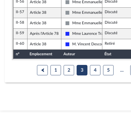
II-56
Discuté
Article 38
Mme Emmanuelle Ménard
Non inscrit
II-57
Discuté
Article 38
Mme Emmanuelle Ménard
Non inscrit
II-58
Discuté
Article 38
Mme Emmanuelle Ménard
Non inscrit
II-59
Discuté
Après l'Article 78
Mme Laurence Trastour-Isnart
Les Républicains
II-60
Retiré
Article 38
M. Vincent Descoeur
Les Républicains
n°
Emplacement
Auteur
État
1
2
3
4
5
...