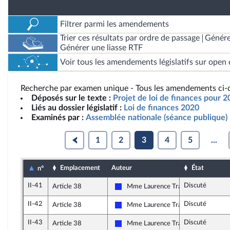
Filtrer parmi les amendements
Trier ces résultats par ordre de passage
Génére
Générer une liasse RTF
Voir tous les amendements législatifs sur open 
Recherche par examen unique - Tous les amendements ci-d
Déposés sur le texte :
Projet de loi de finances pour 
Liés au dossier législatif :
Loi de finances 2020
Examinés par :
Assemblée nationale (séance publique)
1
2
3
4
5
...
Emplacement
Auteur
État
n°
II-41
Discuté
Article 38
Mme Laurence Trastour-Isnart
Les Républicains
II-42
Discuté
Article 38
Mme Laurence Trastour-Isnart
Les Républicains
II-43
Discuté
Article 38
Mme Laurence Trastour-Isnart
Les Républicains