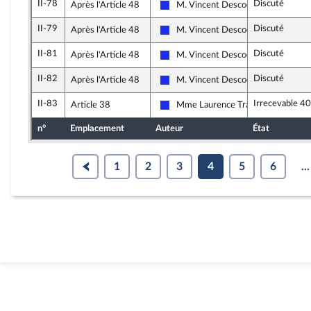
II-78
Discuté
Après l'Article 48
M. Vincent Descoeur
Les Républicains
II-79
Discuté
Après l'Article 48
M. Vincent Descoeur
Les Républicains
II-81
Discuté
Après l'Article 48
M. Vincent Descoeur
Les Républicains
II-82
Discuté
Après l'Article 48
M. Vincent Descoeur
Les Républicains
II-83
Irrecevable 40
Article 38
Mme Laurence Trastour-Isnart
Les Républicains
n°
Emplacement
Auteur
État
1
2
3
4
5
6
...