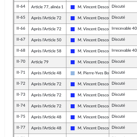
II-64
Discuté
Article 77, alinéa 1
M. Vincent Descoeur
Les Républicains
II-65
Discuté
Après l'Article 72
M. Vincent Descoeur
Les Républicains
II-66
Irrecevable 40
Après l'Article 72
M. Vincent Descoeur
Les Républicains
II-67
Discuté
Après l'Article 50
M. Vincent Descoeur
Les Républicains
II-68
Irrecevable 40
Après l'Article 58
M. Vincent Descoeur
Les Républicains
II-70
Discuté
Article 79
M. Vincent Descoeur
Les Républicains
II-71
Discuté
Après l'Article 48
M. Pierre-Yves Bournazel
UDI, Agir et Indépendants
II-72
Discuté
Après l'Article 72
M. Vincent Descoeur
Les Républicains
II-73
Discuté
Après l'Article 72
M. Vincent Descoeur
Les Républicains
II-74
Discuté
Après l'Article 72
M. Vincent Descoeur
Les Républicains
II-75
Discuté
Après l'Article 48
M. Vincent Descoeur
Les Républicains
II-77
Discuté
Après l'Article 48
M. Vincent Descoeur
Les Républicains