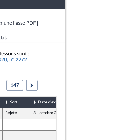
r une liasse PDF
data
essous sont :
2020, n° 2272
147
Sort
Date d'examen
Date de dépôt
Rejeté
31 octobre 2019
22 octobre 2019
22 octobre 2019
22 octobre 2019