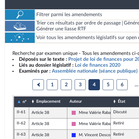
Filtrer parmi les amendements
Trier ces résultats par ordre de passage
Génére
Générer une liasse RTF
Voir tous les amendements législatifs sur open 
Recherche par examen unique - Tous les amendements ci-d
Déposés sur le texte :
Projet de loi de finances pour 
Liés au dossier législatif :
Loi de finances 2020
Examinés par :
Assemblée nationale (séance publique)
1
2
3
4
5
6
...
Emplacement
Auteur
État
n°
II-61
Discuté
Article 38
Mme Valérie Rabault
Socialistes et apparentés
II-62
Retiré
Article 38
Mme Valérie Rabault
Socialistes et apparentés
II-63
Retiré
Article 38
M. Vincent Descoeur
Les Républicains