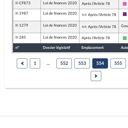
II-CF873
Loi de finances 2020
Après l'Article 78
II-1987
Loi de finances 2020
Sous-amendement d
Après l'Article 78
II-1279
Loi de finances 2020
Sous-amendement d
Gou
Après l'Article 78
II-285
Loi de finances 2020
Après l'Article 78
n°
Dossier législatif
Emplacement
Aut
1
...
552
553
554
555