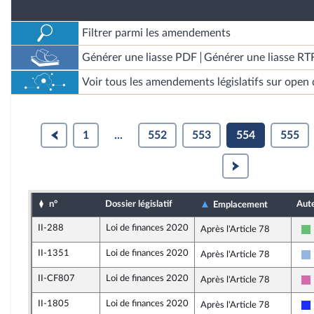
Filtrer parmi les amendements
Générer une liasse PDF
Générer une liasse RT
Voir tous les amendements législatifs sur open 
1
...
552
553
554
555
n°
Dossier législatif
Aut
Emplacement
II-288
Loi de finances 2020
Après l'Article 78
II-1351
Loi de finances 2020
Après l'Article 78
II-CF807
Loi de finances 2020
Après l'Article 78
II-1805
Loi de finances 2020
Après l'Article 78