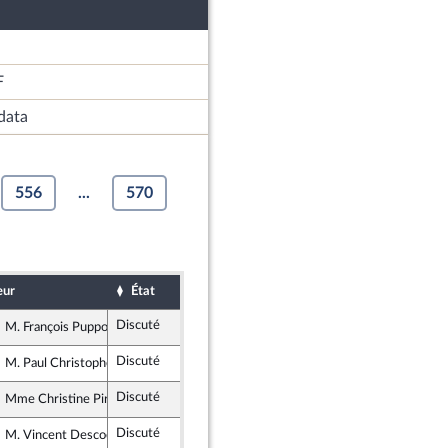
F
data
556
...
570
eur
État
Sort
Date d'examen
Exa
Discuté
Rejeté
8 novembre 2019
M. François Pupponi
Libertés et Territoires
Discuté
Adopté
7 novembre 2019
M. Paul Christophe
UDI, Agir et Indépendants
Discuté
Retiré
24 octobre 2019
Mme Christine Pirès Beaune
Socialistes et apparentés
Discuté
Non soutenu
8 novembre 2019
M. Vincent Descoeur
Les Républicains