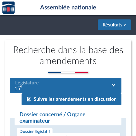
Accèder
Aller au contenu
Aller en bas de la page
Assemblée nationale
à la
page
d'accueil
Résultats >
Recherche dans la base des
amendements
Législature
e
15
Suivre les amendements en discussion
Dossier concerné / Organe
examinateur
Dossier législatif