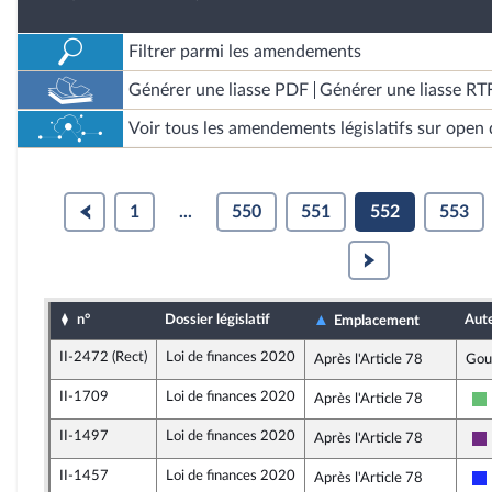
Filtrer parmi les amendements
Générer une liasse PDF
Générer une liasse RT
Voir tous les amendements législatifs sur open 
1
...
550
551
552
553
n°
Dossier législatif
Aut
Emplacement
II-2472 (Rect)
Loi de finances 2020
Après l'Article 78
Gou
II-1709
Loi de finances 2020
Après l'Article 78
II-1497
Loi de finances 2020
Après l'Article 78
II-1457
Loi de finances 2020
Après l'Article 78