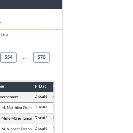
F
data
554
...
570
eur
État
Sort
Date d'examen
Examiné p
Discuté
Adopté
8 novembre 2019
vernement
Discuté
Retiré
7 novembre 2019
M. Matthieu Orphelin
Libertés et Territoires
Discuté
Rejeté
7 novembre 2019
Mme Marie Tamarelle-Verhaeghe
La République en Marche
Discuté
Non soutenu
8 novembre 2019
M. Vincent Descoeur
Les Républicains