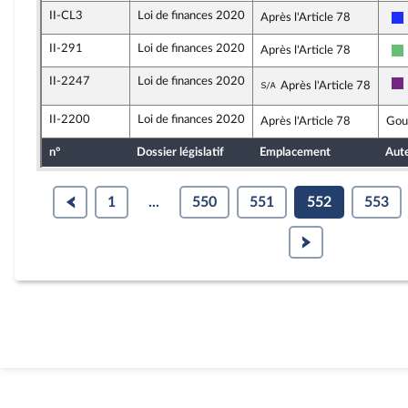
II-CL3
Loi de finances 2020
Après l'Article 78
II-291
Loi de finances 2020
Après l'Article 78
II-2247
Loi de finances 2020
Sous-amendement d
Après l'Article 78
II-2200
Loi de finances 2020
Après l'Article 78
Gou
n°
Dossier législatif
Emplacement
Aut
1
...
550
551
552
553