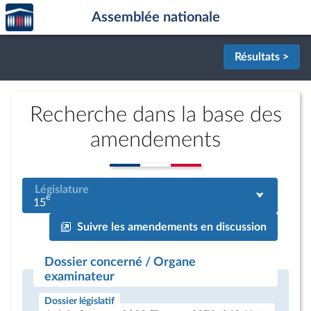
Accèder
Aller au contenu
Aller en bas de la page
Assemblée nationale
à la
page
d'accueil
Résultats >
Recherche dans la base des
amendements
Législature
e
15
Suivre les amendements en discussion
Dossier concerné / Organe
examinateur
Dossier législatif