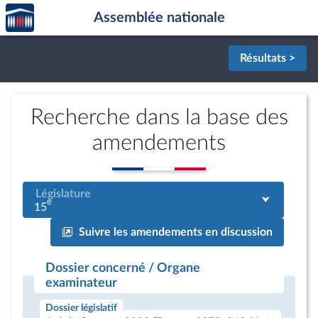
Accèder
Aller au contenu
Aller en bas de la page
Assemblée nationale
à la
page
d'accueil
Résultats >
Recherche dans la base des
amendements
Législature
e
15
Suivre les amendements en discussion
Dossier concerné / Organe
examinateur
Dossier législatif