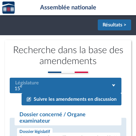
Accèder
Aller au contenu
Aller en bas de la page
Assemblée nationale
à la
page
d'accueil
Résultats >
Recherche dans la base des
amendements
Législature
e
15
Suivre les amendements en discussion
Dossier concerné / Organe
examinateur
Dossier législatif